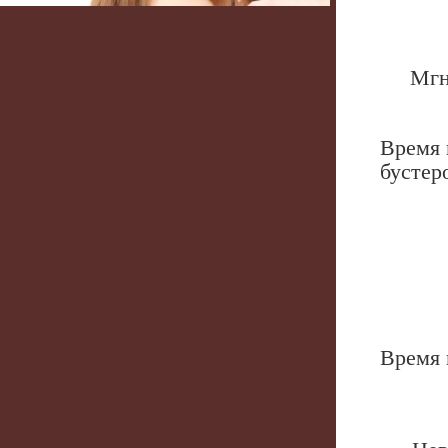
Мгн
Время 
буст
Врем