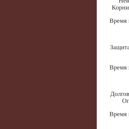
Нев
Корни
Врем
Защита
Врем
Долгов
Оп
Врем