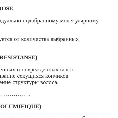
DOSE
идуально подобранному молекулярному
уется от количества выбранных
(RESISTANSE)
ленных и поврежденных волос.
ывание секущихся кончиков.
ение структуры волоса.
………………….
(VOLUMIFIQUE)